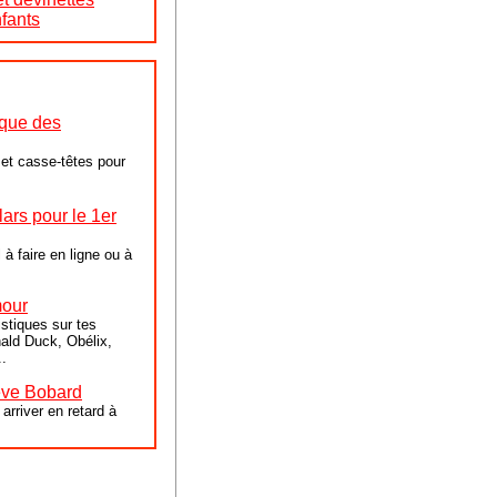
fants
 que des
et casse-têtes pour
ars pour le 1er
 à faire en ligne ou à
mour
stiques sur tes
ald Duck, Obélix,
..
lève Bobard
arriver en retard à