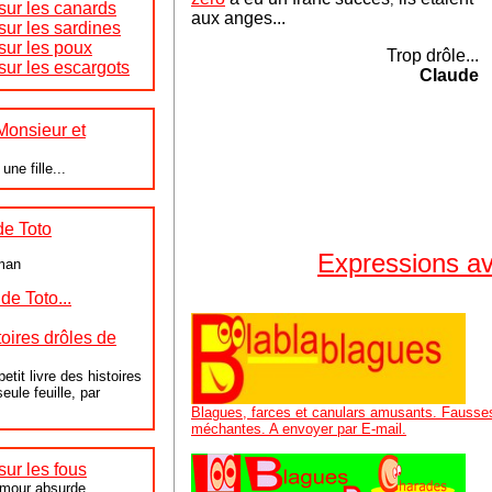
 sur les canards
aux anges...
sur les sardines
sur les poux
Trop drôle...
sur les escargots
Claude
 Monsieur et
une fille...
de Toto
Expressions av
man
de Toto...
toires drôles de
etit livre des histoires
eule feuille, par
Blagues, farces et canulars amusants. Fausses
méchantes. A envoyer par E-mail.
sur les fous
umour absurde