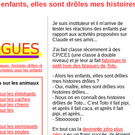
 enfants, elles sont drôles mes histoire
Je suis instituteur et il m'arrive de
tester les réactions des enfants par
rapport aux activités proposées sur
Claude et ses amis...
J'ai fait classe récemment à des
CP/CE1 (une classe à double
niveau) et je leur ai fait
fabriquer le
gues, histoires drôles et
petit livre des blagues de Toto.
vinettes pour les enfants
- Alors les enfants, elles sont drôles
mes histoires drôles ?
s sur les animaux
- Oui, maître, elles sont drôles vos
histoires drôles...
sur les éléphants
- Nous on en connaît des histoires
 sur les vaches
drôles de Toto... C'est Toto il fait pipi,
sur les chiens
et après il fait caca, et après il fait
sur les
pipi, et après...
- Stoooooop !
sur les perroquets
En tout cas la
devinette zéro plus
sur les poules
zéro
a eu un franc succès
ils étaient
,