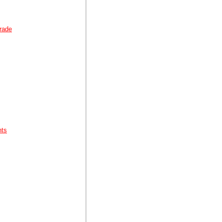
rade
nts