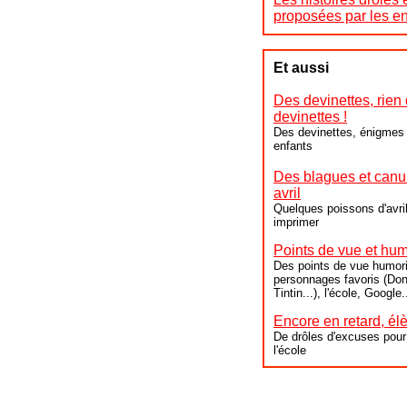
proposées par les en
Et aussi
Des devinettes, rien
devinettes !
Des devinettes, énigmes 
enfants
Des blagues et canul
avril
Quelques poissons d'avril
imprimer
Points de vue et hu
Des points de vue humori
personnages favoris (Don
Tintin...), l'école, Google.
Encore en retard, é
De drôles d'excuses pour 
l'école