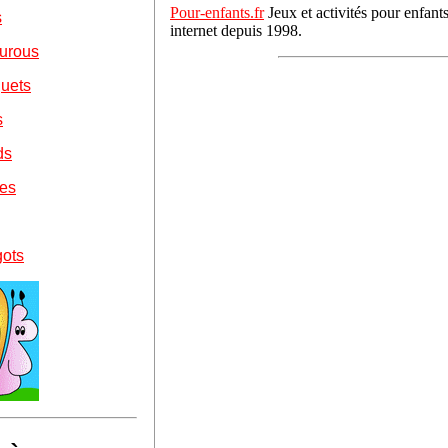
Pour-enfants.fr
Jeux et activités pour enfan
s
internet depuis 1998.
ourous
quets
s
ds
nes
gots