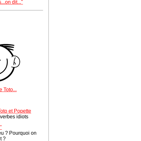
..on dit..."
 Toto...
oto et Popette
verbes idiots
"
leu ? Pourquoi on
t ?