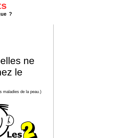
ts
ogue ?
elles ne
hez le
s maladies de la peau.)