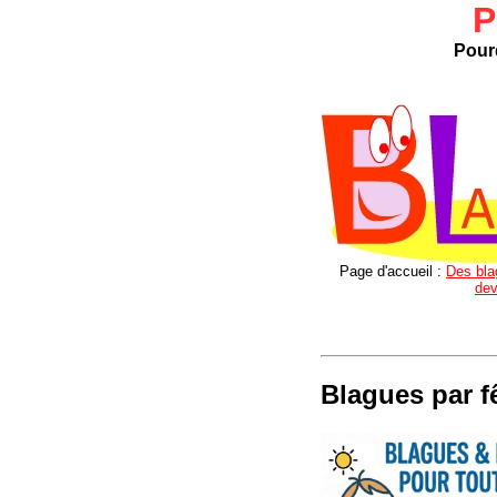
P
Pourq
Page d'accueil :
Des blag
dev
Blagues par f