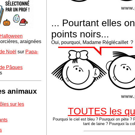
... Pourtant elles o
points noirs...
 Halloween
orcières, araignées
Oui, pourquoi, Madame Réglécaillet ?
 de Noël
sur
Papa-
 de Pâques
s
es animaux
ôles sur les
TOUTES les qu
Pourquoi le ciel est bleu ? Pourquoi on pète ? P
ants
tant de laine ? Pourquoi la col
s