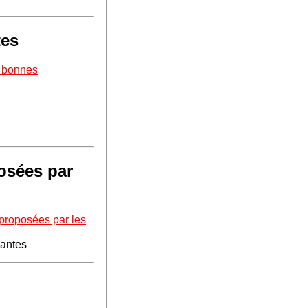
tes
s bonnes
osées par
 proposées par les
santes