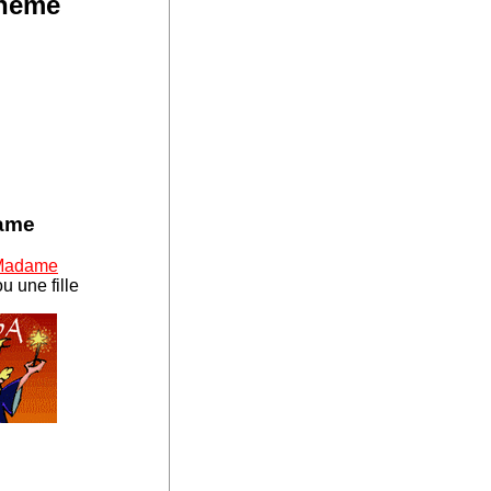
thème
dame
 Madame
u une fille