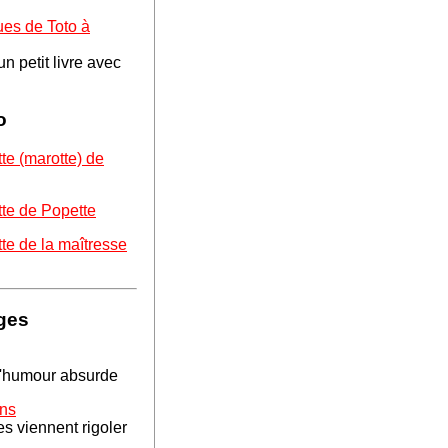
gues de Toto à
n petit livre avec
o
te (marotte) de
tte de Popette
te de la maîtresse
ges
l'humour absurde
ens
es viennent rigoler