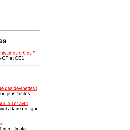
es
histoires drôles ?
e CP et CE1
ue des devinettes !
ou plus faciles
r le 1er avril
ril à faire en ligne
ur
ntin, l'école,